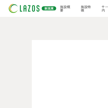
施設概
施設特
サ
要
徴
内